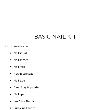
BASIC NAIL KIT
Kit de uñas básico:
Nail liquid
Nail primer
Nail Prep
Acrylic top coat
Nail glue
Clear Acrylic powder
Nail tips
Pro Zebra Nail File
Purple nail buffer