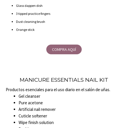
Glass dappen dish
3 tipped practice fingers
Dust cleaning brush
Orange stick
COMPRA AQUÍ
MANICURE ESSENTIALS NAIL KIT
Productos esenciales para el uso diario en el salón de uñas.
Gel cleanser
Pure acetone
Artificial nail remover
Cuticle softener
Wipe finish solution