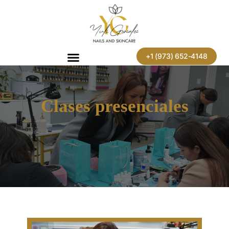
Skip
to
content
+1 (973) 652-4148
Clases presenciales